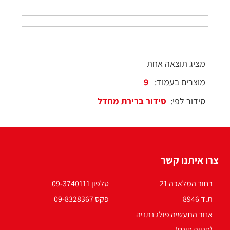
מציג תוצאה אחת
מוצרים בעמוד:
סידור לפי:
צרו איתנו קשר
רחוב המלאכה 21
טלפון 09-3740111
ת.ד 8946
פקס 09-8328367
אזור התעשיה פולג נתניה
(חנייה חינם)