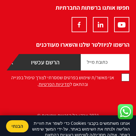
חפשו אותנו ברשתות החברתיות
הרשמו לניוזלטר שלנו והשארו מעודכנים
אני מאשר/ת שימוש בפרטים שמסרתי לצורך טיפול בפנייה
ובהתאם ל
מדיניות הפרטיות
.
2021 ארקו כל הזכויות שמורות ©
אנחנו משתמשים בקבצי Cookies כדי לשפר את חוויית
הבנתי
Design by Namelesspace
הגלישה ולנתח את השימוש באתר. על-ידי המשך שימוש
באתר, את/ה מסכים/ה לשימוש בעוגיות בהתאם