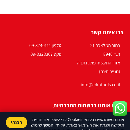
צרו איתנו קשר
רחוב המלאכה 21
טלפון 09-3740111
ת.ד 8946
פקס 09-8328367
אזור התעשיה פולג נתניה
(חנייה חינם)
info@erkotools.co.il
חפשו אותנו ברשתות החברתיות
אנחנו משתמשים בקבצי Cookies כדי לשפר את חוויית
הבנתי
הגלישה ולנתח את השימוש באתר. על-ידי המשך שימוש